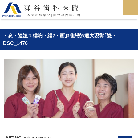
・亥・逵溘ユ繧吶・繧ｿ・画｣ｮ隹ｷ豁ｯ遘大現髯｢讒・
DSC_1476