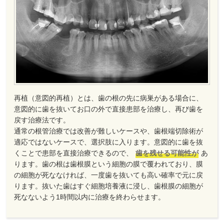
再植（意図的再植）とは、歯の根の先に病巣がある場合に、
意図的に歯を抜いてお口の外で直接患部を治療し、再び歯を
戻す治療法です。
通常の根管治療では改善が難しいケースや、歯根端切除術が
適応ではないケースで、選択肢に入ります。意図的に歯を抜
くことで患部を直接治療できるので、
歯を残せる可能性が
あ
ります。歯の根は歯根膜という細胞の膜で覆われており、膜
の細胞が死ななければ、一度歯を抜いても高い確率で元に戻
ります。抜いた歯はすぐ細胞培養液に浸し、歯根膜の細胞が
死なないよう1時間以内に治療を終わらせます。