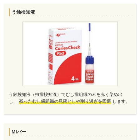
う蝕検知液
う蝕検知液（虫歯検知液）でむし歯組織のみを赤く染め出
し、
残ったむし歯組織の見落としや削り過ぎを回避
します。
MIバー