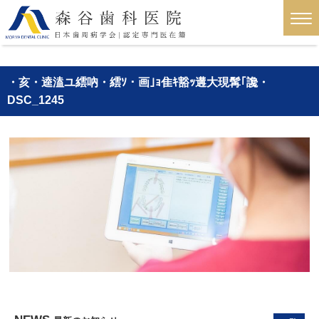
・亥・逵溘ユ繧吶・繧ｿ・画｣ｮ隹ｷ豁ｯ遘大現髯｢讒・
DSC_1245