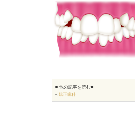
■ 他の記事を読む■
«
矯正歯科